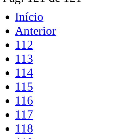
Início
Anterior
112
113
114
115
116
117
118