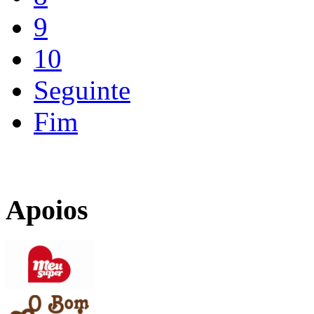
9
10
Seguinte
Fim
Apoios